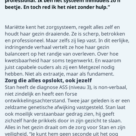
professional. Ik bén het systeem inmiddels zo’n
beetje. En toch red ik het niet zonder hulp.”
Mariëtte kent het zorgsysteem, regelt alles zelf en
houdt haar gezin draaiende. Ze is scherp, betrokken
en professioneel. Maar zelfs zij liep vast. In dit eerlijke,
indringende verhaal vertelt ze hoe haar gezin
balanceert op het randje van overleven. Over hoe
kwetsbaarheid haar soms tegenwerkt. En waarom
juist capabele ouders als zij een Metgezel nodig
hebben. Niet als extraatje, maar als fundament.
Zorg die alles opslokt, ook jezelf
Stan heeft de diagnose ASS (niveau 3), is non-verbaal,
niet zindelijk en heeft een forse
ontwikkelingsachterstand. Twee jaar geleden is er een
zeldzame genetische afwijking vastgesteld. Stan laat
ook moeilijk verstaanbaar gedrag zien, hij geeft
zichzelf harde prikkels door in zijn gezicht te slaan.
Alles in het gezin draait om de zorg voor Stan en zijn
veiligheid. “Je kunt hem geen seconde uit het oog