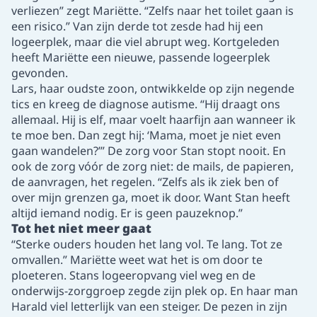
verliezen” zegt Mariëtte. “Zelfs naar het toilet gaan is
een risico.” Van zijn derde tot zesde had hij een
logeerplek, maar die viel abrupt weg. Kortgeleden
heeft Mariëtte een nieuwe, passende logeerplek
gevonden.
Lars, haar oudste zoon, ontwikkelde op zijn negende
tics en kreeg de diagnose autisme. “Hij draagt ons
allemaal. Hij is elf, maar voelt haarfijn aan wanneer ik
te moe ben. Dan zegt hij: ‘Mama, moet je niet even
gaan wandelen?’” De zorg voor Stan stopt nooit. En
ook de zorg vóór de zorg niet: de mails, de papieren,
de aanvragen, het regelen. “Zelfs als ik ziek ben of
over mijn grenzen ga, moet ik door. Want Stan heeft
altijd iemand nodig. Er is geen pauzeknop.”
Tot het niet meer gaat
“Sterke ouders houden het lang vol. Te lang. Tot ze
omvallen.” Mariëtte weet wat het is om door te
ploeteren. Stans logeeropvang viel weg en de
onderwijs-zorggroep zegde zijn plek op. En haar man
Harald viel letterlijk van een steiger. De pezen in zijn