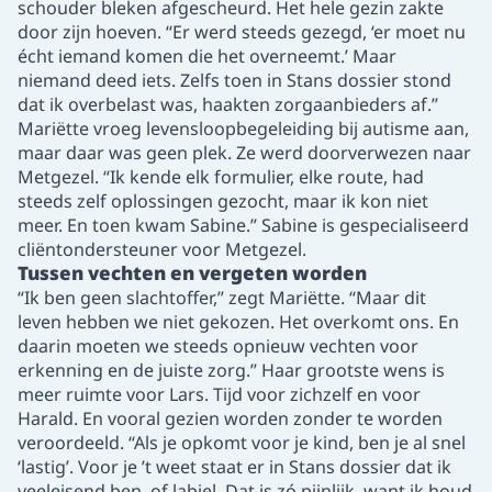
schouder bleken afgescheurd. Het hele gezin zakte
door zijn hoeven. “Er werd steeds gezegd, ‘er moet nu
écht iemand komen die het overneemt.’ Maar
niemand deed iets. Zelfs toen in Stans dossier stond
dat ik overbelast was, haakten zorgaanbieders af.”
Mariëtte vroeg levensloopbegeleiding bij autisme aan,
maar daar was geen plek. Ze werd doorverwezen naar
Metgezel. “Ik kende elk formulier, elke route, had
steeds zelf oplossingen gezocht, maar ik kon niet
meer. En toen kwam Sabine.” Sabine is gespecialiseerd
cliëntondersteuner voor Metgezel.
Tussen vechten en vergeten worden
“Ik ben geen slachtoffer,” zegt Mariëtte. “Maar dit
leven hebben we niet gekozen. Het overkomt ons. En
daarin moeten we steeds opnieuw vechten voor
erkenning en de juiste zorg.” Haar grootste wens is
meer ruimte voor Lars. Tijd voor zichzelf en voor
Harald. En vooral gezien worden zonder te worden
veroordeeld. “Als je opkomt voor je kind, ben je al snel
‘lastig’. Voor je ’t weet staat er in Stans dossier dat ik
veeleisend ben, of labiel. Dat is zó pijnlijk, want ik houd