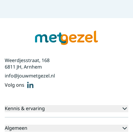
Weerdjesstraat, 168
6811 JH, Arnhem
info@jouwmetgezel.nl
linkedin
Volg ons
Kennis & ervaring
Kennisbank
Algemeen
Agenda