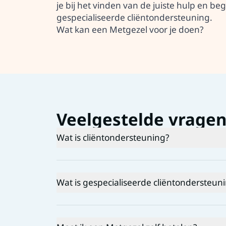
je bij het vinden van de juiste hulp en beg
gespecialiseerde cliëntondersteuning.
Wat kan een Metgezel voor je doen?
Veelgestelde vrage
Wat is cliëntondersteuning?
Cliëntondersteuning helpt bij:
Vragen over op welke zorg je recht hebt
Wat is gespecialiseerde cliëntondersteun
Hulp om de juiste zorg goed te regelen
Heb je behoefte aan ondersteuning vanu
Soms heb je meer hulp nodig dan cliënto
Heb je behoefte aan ondersteuning vanui
Als je vragen niet alleen over jezelf gaa