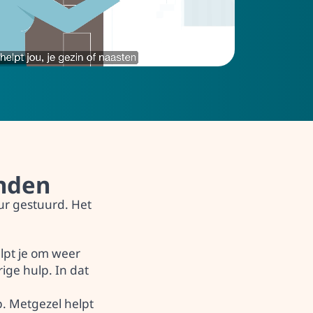
lde vragen
e veelgestelde vragen en vind het
op jouw vragen.
inden
uur gestuurd. Het
elpt je om weer
ige hulp. In dat
p.
Metgezel helpt