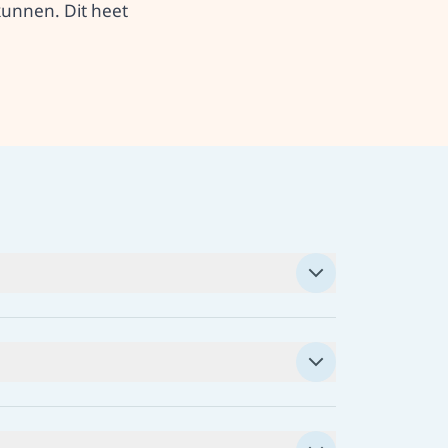
 kunnen. Dit heet
 cliëntondersteuning vanuit de gemeente
ondersteuning in jouw regio.
n ook last van de situatie