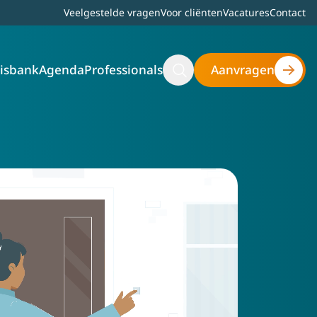
Top bar menu
Veelgestelde vragen
Voor cliënten
Vacatures
Contact
isbank
Agenda
Professionals
Aanvragen