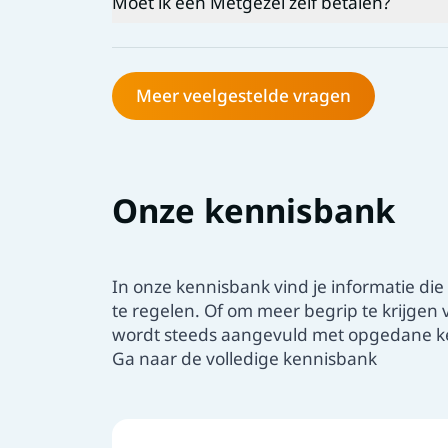
Moet ik een Metgezel zelf betalen?
Als je problemen hebt op meerdere gebied
Als je langdurige hulp nodig hebt
Nee. Aan de inzet van een Metgezel zijn g
Als er speciale kennis nodig is
risico.
Metgezel biedt gespecialiseerde cliënton
Metgezel wordt betaald door een subsidie
Meer veelgestelde vragen
Vraag hier een Metgezel aan
Onze kennisbank
In onze kennisbank vind je informatie die
te regelen. Of om meer begrip te krijgen
wordt steeds aangevuld met opgedane ke
Ga naar de volledige kennisbank