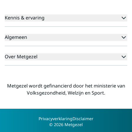
Kennis & ervaring
Kennisbank
Algemeen
Agenda
Voor cliënten
Veelgestelde vragen
Over Metgezel
Aanmeldprocedure
Klachten
Aanmelden nieuwsbrief
Missie en visie
Professionals
Landelijk
Metgezel wordt gefinancierd door het ministerie van
Regio's
Volksgezondheid, Welzijn en Sport.
Alliantiepartners
Werken voor Metgezel
Contact
Copyright
Privacyverklaring
Disclaimer
© 2026 Metgezel