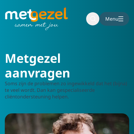
Naar hoofdinhoud
Naar voettekst
Menu
Home
Aanvragen
Metgezel
aanvragen
Soms zijn de problemen zo ingewikkeld dat het (bijna)
te veel wordt. Dan kan gespecialiseerde
cliëntondersteuning helpen.