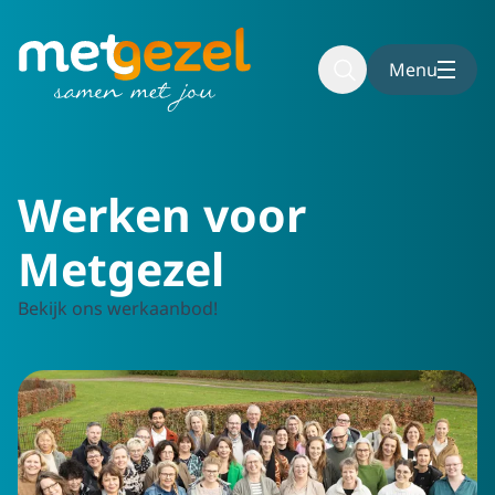
Naar hoofdinhoud
Naar voettekst
Menu
Home
Werken voor Metgezel
Werken voor
Metgezel
Bekijk ons werkaanbod!