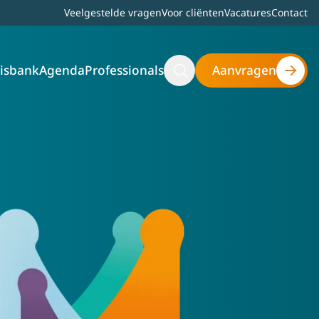
Top bar menu
Veelgestelde vragen
Voor cliënten
Vacatures
Contact
isbank
Agenda
Professionals
Aanvragen