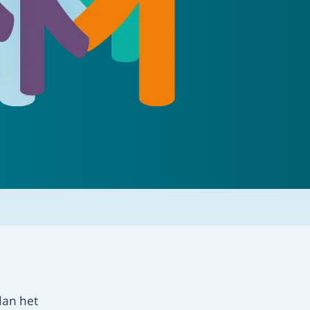
lde vragen
e veelgestelde vragen en vind het
op jouw vragen.
dan het