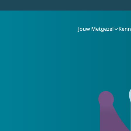
Jouw Metgezel
Kenn
tgezel
ze Metgezel
 hoe Metgezel werkt
er Metgezel
visie
tact met ons op