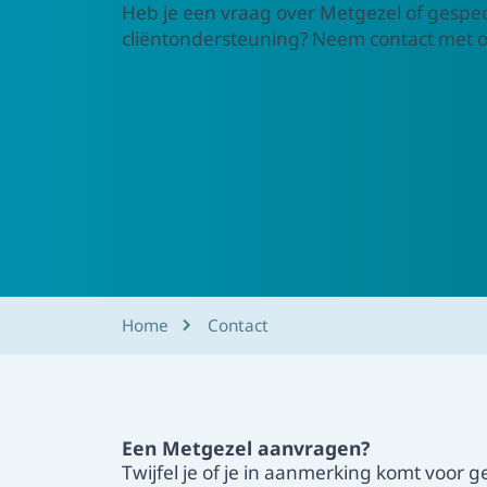
Heb je een vraag over Metgezel of gespec
cliëntondersteuning? Neem contact met o
Home
Contact
Een Metgezel aanvragen?
Twijfel je of je in aanmerking komt voor 