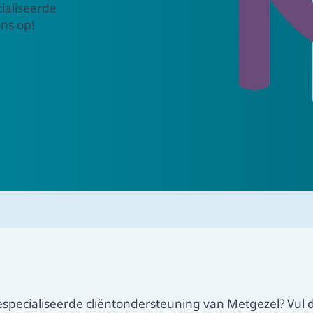
ialiseerde
Veelgeste
ns op!
Bekijk onz
antwoord 
gespecialiseerde cliëntondersteuning van Metgezel? Vul 