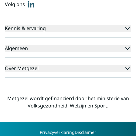
linkedin
Volg ons
Kennis & ervaring
Kennisbank
Algemeen
Agenda
Voor cliënten
Veelgestelde vragen
Over Metgezel
Aanmeldprocedure
Klachten
Aanmelden nieuwsbrief
Missie en visie
Professionals
Landelijk
Metgezel wordt gefinancierd door het ministerie van
Regio's
Volksgezondheid, Welzijn en Sport.
Alliantiepartners
Werken voor Metgezel
Contact
Copyright
Privacyverklaring
Disclaimer