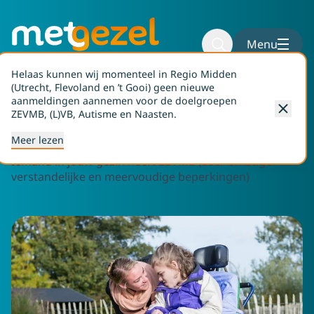
Naar hoofdinhoud
Naar voettekst
Menu
Helaas kunnen wij momenteel in Regio Midden
(Utrecht, Flevoland en ’t Gooi) geen nieuwe
aanmeldingen aannemen voor de doelgroepen
Home
Aanvragen
ZEVMB
ZEVMB, (L)VB, Autisme en Naasten.
ZEVMB
Meer lezen
Iemand in jouw gezin heeft ZEVMB (zeer ernstige
verstandelijke en meervoudige beperkingen)