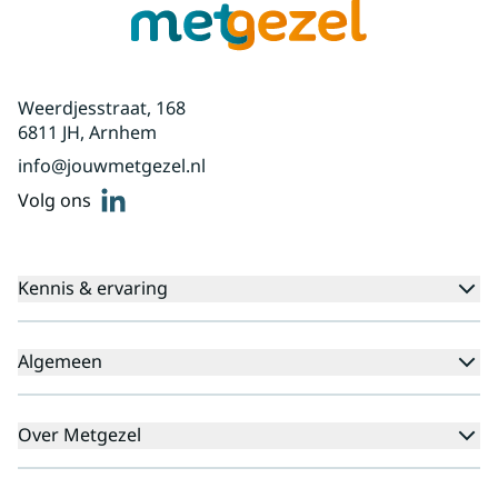
Weerdjesstraat, 168
6811 JH, Arnhem
info@jouwmetgezel.nl
linkedin
Volg ons
Kennis & ervaring
Kennisbank
Algemeen
Agenda
Voor cliënten
Veelgestelde vragen
Over Metgezel
Aanmeldprocedure
Klachten
Aanmelden nieuwsbrief
Missie en visie