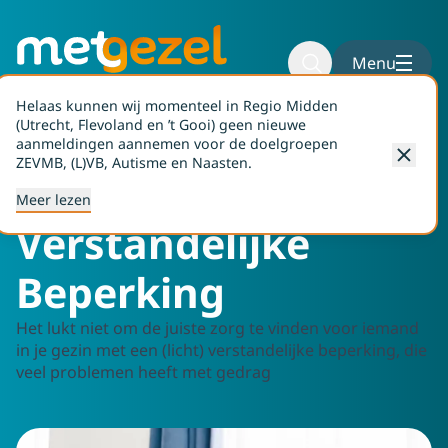
Naar hoofdinhoud
Naar voettekst
Menu
Helaas kunnen wij momenteel in Regio Midden
(Utrecht, Flevoland en ’t Gooi) geen nieuwe
aanmeldingen aannemen voor de doelgroepen
Home
Aanvragen
(L)VB
ZEVMB, (L)VB, Autisme en Naasten.
(Licht)
Meer lezen
Verstandelijke
Beperking
Het lukt niet om de juiste zorg te vinden voor iemand
in je gezin met een (licht) verstandelijke beperking, die
veel problemen heeft met gedrag