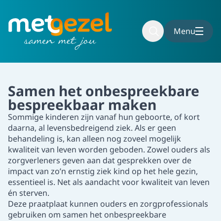
Naar hoofdinhoud
Naar voettekst
Menu
Home
Kennisbank
Handige websites
Praatplaat 'M
Samen het onbespreekbare
bespreekbaar maken
Sommige kinderen zijn vanaf hun geboorte, of kort
daarna, al levensbedreigend ziek. Als er geen
behandeling is, kan alleen nog zoveel mogelijk
kwaliteit van leven worden geboden. Zowel ouders als
zorgverleners geven aan dat gesprekken over de
impact van zo’n ernstig ziek kind op het hele gezin,
essentieel is. Net als aandacht voor kwaliteit van leven
én sterven.
Deze praatplaat kunnen ouders en zorgprofessionals
gebruiken om samen het onbespreekbare