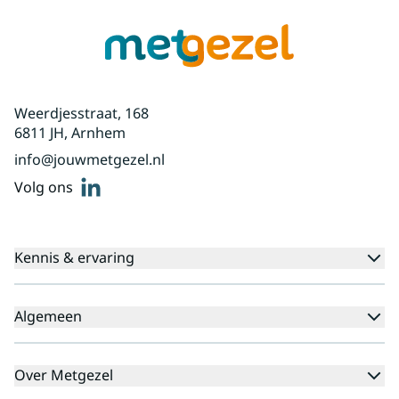
Weerdjesstraat, 168
6811 JH, Arnhem
info@jouwmetgezel.nl
linkedin
Volg ons
Kennis & ervaring
Kennisbank
Algemeen
Agenda
Voor cliënten
Veelgestelde vragen
Over Metgezel
Aanmeldprocedure