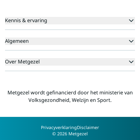
Kennis & ervaring
Kennisbank
Algemeen
Agenda
Voor cliënten
Veelgestelde vragen
Over Metgezel
Aanmeldprocedure
Klachten
Aanmelden nieuwsbrief
Missie en visie
Professionals
Landelijk
Metgezel wordt gefinancierd door het ministerie van
Regio's
Volksgezondheid, Welzijn en Sport.
Alliantiepartners
Werken voor Metgezel
Contact
Copyright
Privacyverklaring
Disclaimer
© 2026 Metgezel