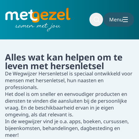
To main content
To footer
Menu
Home
Kennisbank
Handige websites
Wegwijzer Her
Alles wat kan helpen om te
leven met hersenletsel
De Wegwijzer Hersenletsel is speciaal ontwikkeld voor
mensen met hersenletsel, hun naasten en
professionals.
Het doel is om sneller en eenvoudiger producten en
diensten te vinden die aansluiten bij de persoonlijke
vraag. En de beschikbaarheid ervan in je eigen
omgeving, als dat relevant is.
In de wegwijzer vind je o.a. apps, boeken, cursussen,
bijeenkomsten, behandelingen, dagbesteding en
meer!