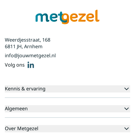
Weerdjesstraat, 168
6811 JH, Arnhem
info@jouwmetgezel.nl
linkedin
Volg ons
Kennis & ervaring
Kennisbank
Algemeen
Agenda
Voor cliënten
Veelgestelde vragen
Over Metgezel
Aanmeldprocedure