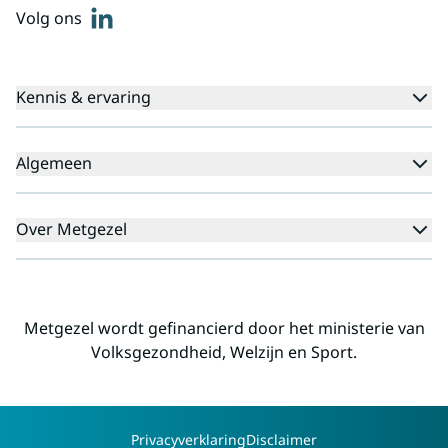
linkedin
Volg ons
Kennis & ervaring
Kennisbank
Algemeen
Agenda
Voor cliënten
Veelgestelde vragen
Over Metgezel
Aanmeldprocedure
Klachten
Aanmelden nieuwsbrief
Missie en visie
Professionals
Landelijk
Metgezel wordt gefinancierd door het ministerie van
Regio's
Volksgezondheid, Welzijn en Sport.
Alliantiepartners
Werken voor Metgezel
Contact
Copyright
Privacyverklaring
Disclaimer