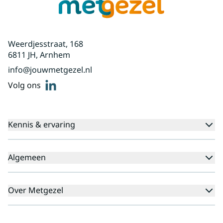
Weerdjesstraat, 168
6811 JH, Arnhem
info@jouwmetgezel.nl
linkedin
Volg ons
Kennis & ervaring
Kennisbank
Algemeen
Agenda
Voor cliënten
Veelgestelde vragen
Over Metgezel
Aanmeldprocedure
Klachten
Aanmelden nieuwsbrief
Missie en visie