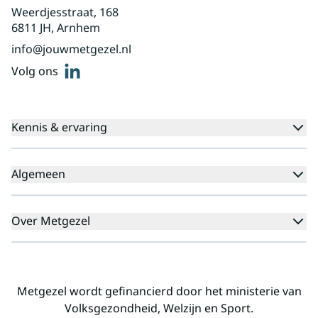
Weerdjesstraat, 168
6811 JH, Arnhem
info@jouwmetgezel.nl
linkedin
Volg ons
Kennis & ervaring
Kennisbank
Algemeen
Agenda
Voor cliënten
Veelgestelde vragen
Over Metgezel
Aanmeldprocedure
Klachten
Aanmelden nieuwsbrief
Missie en visie
Professionals
Landelijk
Metgezel wordt gefinancierd door het ministerie van
Regio's
Volksgezondheid, Welzijn en Sport.