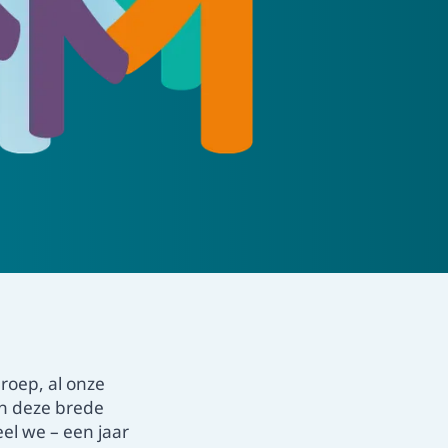
lde vragen
e veelgestelde vragen en vind het
op jouw vragen.
roep, al onze
in deze brede
el we – een jaar