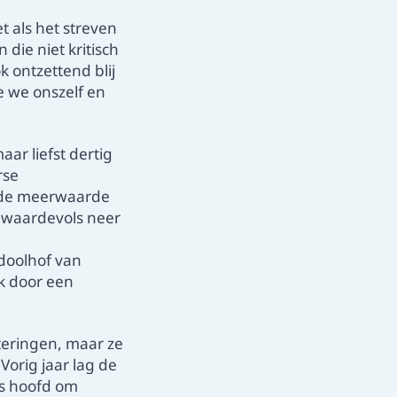
et als het streven
 die niet kritisch
k ontzettend blij
e we onszelf en
aar liefst dertig
rse
s de meerwaarde
n waardevols neer
doolhof van
k door een
teringen, maar ze
orig jaar lag de
ons hoofd om