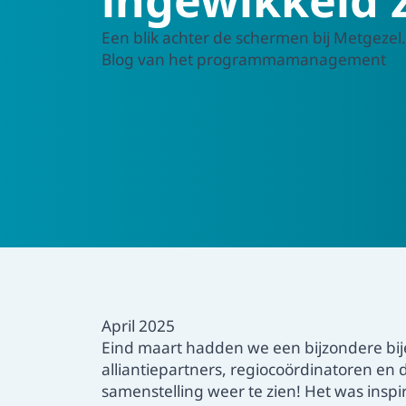
Een blik achter de schermen bij Metgezel.
Blog van het programmamanagement
April 2025
Eind maart hadden we een bijzondere bije
alliantiepartners, regiocoördinatoren en
samenstelling weer te zien! Het was insp