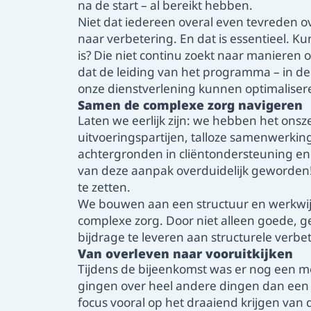
na de start – al bereikt hebben.
Niet dat iedereen overal even tevreden over
naar verbetering. En dat is essentieel. Kun
is? Die niet continu zoekt naar manieren o
dat de leiding van het programma – in de
onze dienstverlening kunnen optimaliser
Samen de complexe zorg navigeren
Laten we eerlijk zijn: we hebben het onsze
uitvoeringspartijen, talloze samenwerking
achtergronden in cliëntondersteuning en
van deze aanpak overduidelijk geworden! Ju
te zetten.
We bouwen aan een structuur en werkwij
complexe zorg. Door niet alleen goede, g
bijdrage te leveren aan structurele ve
Van overleven naar vooruitkijken
Tijdens de bijeenkomst was er nog een mo
gingen over heel andere dingen dan een j
focus vooral op het draaiend krijgen van d