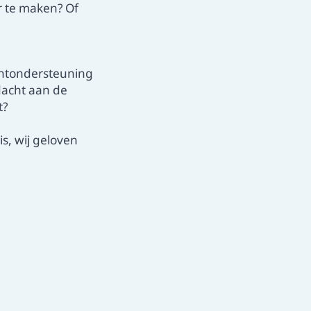
r te maken? Of
ëntondersteuning
dacht aan de
t?
s, wij geloven