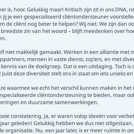
 is, hoor. Gelukkig maar! Kritisch zijn zit in ons DNA, n
 jij je een gespecialiseerd cliëntondersteuner voorstellen
m de cliënt nog beter te helpen? Wij niet. We zijn dan oo
 breedste zin van het woord – blijft meedenken over ho
en.
lf niet makkelijk gemaakt. Werken in een alliantie met m
spartners, mensen in vaste dienst, zzp’ers, en met dive
 kennis van de doelgroep. Dat is een uitdaging. Toch i
ist deze diversiteit stelt ons in staat om iets unieks e
ze waarmee we echt het verschil kunnen maken in het 
especialiseerde cliëntondersteuning te bieden, maar oo
rbeteringen en duurzame samenwerkingen.
oie constatering. Ja, er waren volop ideeën voor verbe
aar geleden! Gelukkig hebben we dus niet stilgestaan. V
e organisatie. Nu, een jaar later, is er meer ruimte in 