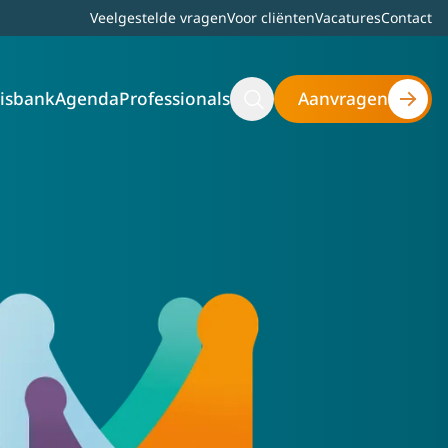
Top bar menu
Veelgestelde vragen
Voor cliënten
Vacatures
Contact
isbank
Agenda
Professionals
Aanvragen