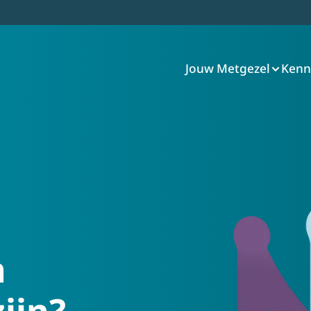
Jouw Metgezel
Kenn
tgezel
ze Metgezel
 hoe Metgezel werkt
er Metgezel
visie
n
ijn?
tact met ons op