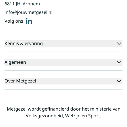
6811 JH, Arnhem
info@jouwmetgezel.nl
linkedin
Volg ons
Kennis & ervaring
Kennisbank
Algemeen
Agenda
Voor cliënten
Veelgestelde vragen
Over Metgezel
Aanmeldprocedure
Klachten
Aanmelden nieuwsbrief
Missie en visie
Professionals
Landelijk
Metgezel wordt gefinancierd door het ministerie van
Regio's
Volksgezondheid, Welzijn en Sport.
Alliantiepartners
Werken voor Metgezel