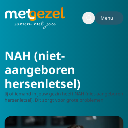
To main content
To footer
Menu
Home
Aanvragen
NAH
NAH (niet-
aangeboren
hersenletsel)
Jij of iemand in jouw gezin heeft NAH (niet-aangeboren
hersenletsel). Dit zorgt voor grote problemen