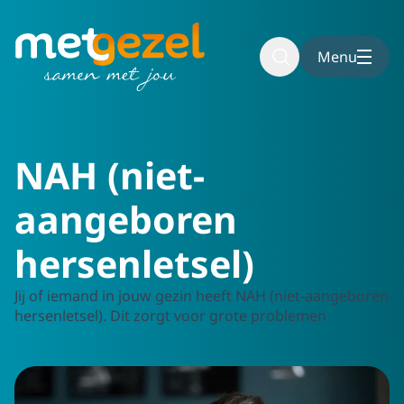
To main content
To footer
Menu
Home
Aanvragen
NAH
NAH (niet-
aangeboren
hersenletsel)
Jij of iemand in jouw gezin heeft NAH (niet-aangeboren
hersenletsel). Dit zorgt voor grote problemen