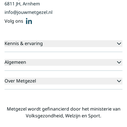
6811 JH, Arnhem
info@jouwmetgezel.nl
linkedin
Volg ons
Kennis & ervaring
Kennisbank
Algemeen
Agenda
Voor cliënten
Veelgestelde vragen
Over Metgezel
Aanmeldprocedure
Klachten
Aanmelden nieuwsbrief
Missie en visie
Professionals
Landelijk
Metgezel wordt gefinancierd door het ministerie van
Regio's
Volksgezondheid, Welzijn en Sport.
Alliantiepartners
Werken voor Metgezel